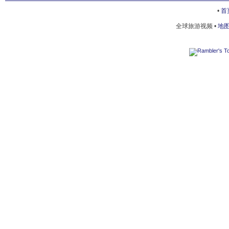
格盧博科耶
•
首
全球旅游视频 •
地
波斯塔維
波洛茨克
米奧里
齊斯納
TOURIST COMPLEX LOSVIDO
NIGHT VITEBSK