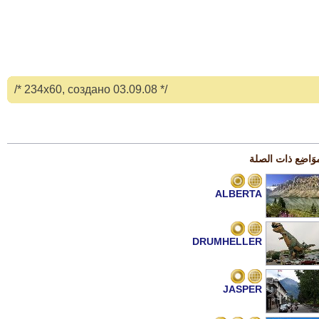
/* 234x60, создано 03.09.08 */
وَاضِع ذات الصلة
ALBERTA
DRUMHELLER
JASPER