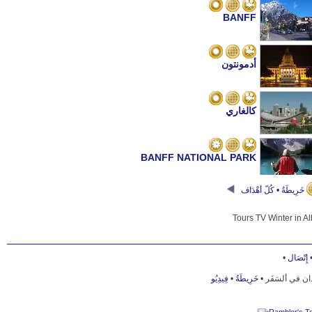
BANFF
أدمونتون
كالغاري
BANFF NATIONAL PARK
خَرِيطَةُ • كُلّ أهْدَاف
LIFE IN THE CITIES OF ALBERTA
LEARN TO SKI IN ALBERTA
•
إِتّصَال
فِيدِيُو
•
خَرِيطَةُ
بلدان في ألسَفَر
LAKE LOUISE