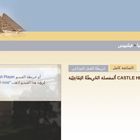
فيلنيوس
•
يا
الشاشة كامل
خَرِيطَةُ القَمَرُ الصِنَاعِي
أو خريطة الفيديو
Flash Player
لخَرِيطَةُ التِفَاعِلِيَة