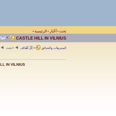
بَحث
أخْبَار
الرئيسية
•
•
•
لتوان
•
CASTLE HILL IN VILNIUS
المتنزهات والحدائق
• كُلّ أهْدَاف
• بَحث
ألمفصلة ا CASTLE HILL IN VILNIUS