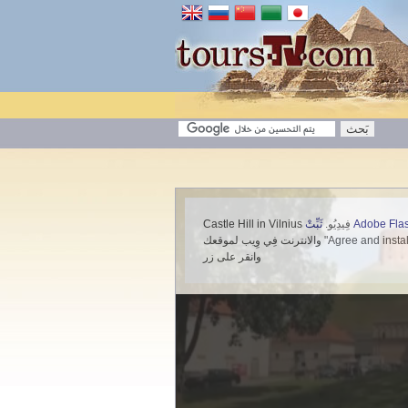
ثَبِّتْ Adobe 
Castle Hill in Vilnius فِيدِيُو.
والانترنت فِي وِيب لموقعك "Agree and install now" لرؤية هذا الفيديو اذهب
وانقر على زر