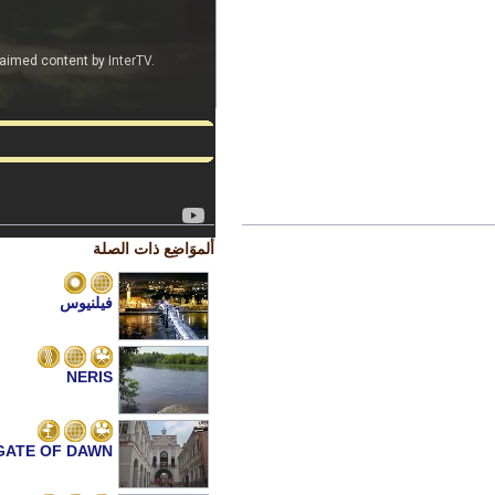
ألموَاضِع ذات الصلة
فيلنيوس
NERIS
GATE OF DAWN