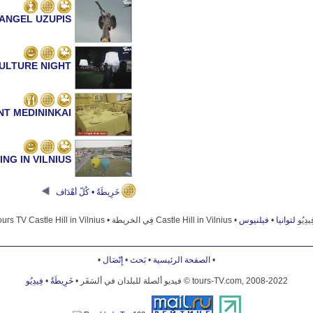
ANGEL UZUPIS
CULTURE NIGHT
T MEDININKAI
NG IN VILNIUS
خَرِيطَةُ • كُلّ أهْدَاف
MINAS' TOWER
فيلنيوس
•
لتوانيا
Tours TV Castle Hill in Vilnius • فِي الخريطة Castle Hill in Vilnius •
US UNIVERSITY
•
إِتّصَال
•
بَحث
•
الصفحة الرئيسية
•
فِيدِيُو
•
خَرِيطَةُ
فيديو ألصلة للبلدان في ألسَفَر •
© tours-TV.com, 2008-2022
UŽUPIS