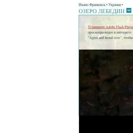
Ивано-Франковск • Украина •
ОЗЕРО ЛЕБЕДИН
Установите Adobe Flash Playe
просмотра видео в интернете.
"Agree and install now", чтоб
•
Озеро Ле