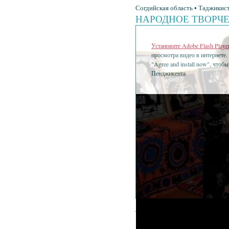
Согдийская область • Таджикист
НАРОДНОЕ ТВОРЧ
Установите Adobe Flash Playe
просмотра видео в интернете.
"Agree and install now", чтоб
Пенджикента
•
Народное творчеств