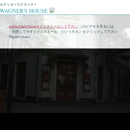
オデッサ • ウクライナ •
WAGNER'S HOUSE
Adobe Flash Playerをインストールして下さい
このビデオを見るには、
「同意して今すぐインストール」というボタン をクリックして下さい:
Wagner's house
•
Wagner's house • 衛星地図
•