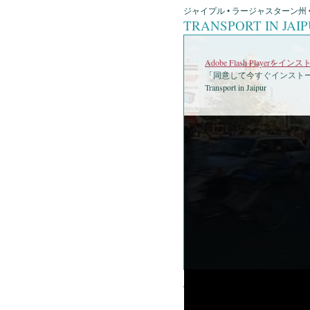
ジャイプル • ラージャスターン州 •
TRANSPORT IN JAI
Adobe Flash Playerを
「同意して今すぐインストー
Transport in Jaipur
•
Trans