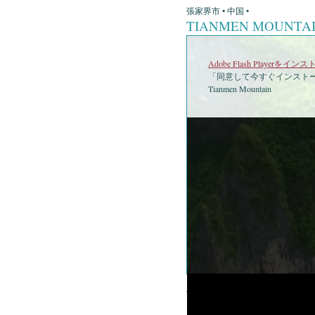
張家界市 • 中国 •
TIANMEN MOUNTA
Adobe Flash Playerを
「同意して今すぐインストー
Tianmen Mountain
•
Tian