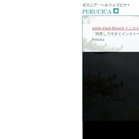
ボスニア・ヘルツェゴビナ •
PERUCICA
Adobe Flash Playerを
「同意して今すぐインストー
Perucica
•
P