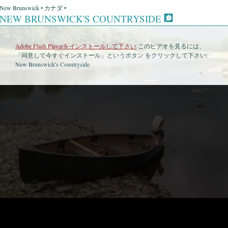
New Brunswick • カナダ •
NEW BRUNSWICK'S COUNTRYSIDE
Adobe Flash Playerをインストールして下さい
このビデオを見るには、
「同意して今すぐインストール」というボタン をクリックして下さい:
New Brunswick's Countryside
•
New Brunswick's Countryside • 衛星地図
•