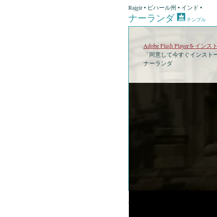
Rajgir • ビハール州 • インド •
ナーランダ
テンプル
Adobe Flash Playerを
「同意して今すぐインストー
ナーランダ
•
ナ