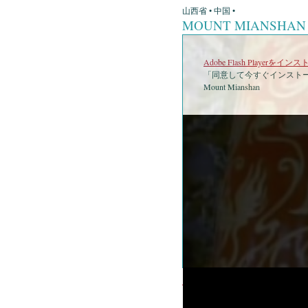
山西省 • 中国 •
MOUNT MIANSHA
Adobe Flash Playerを
「同意して今すぐインストー
Mount Mianshan
•
Moun