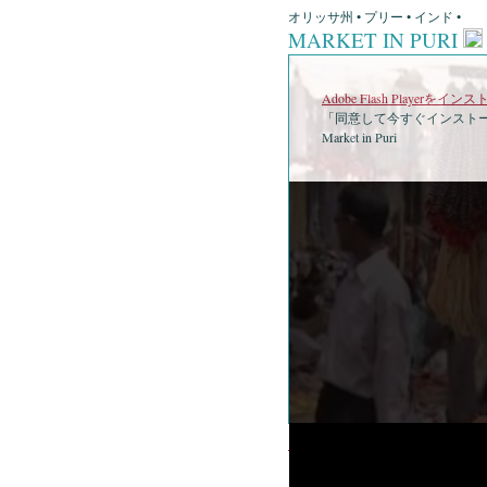
オリッサ州 • プリー • インド •
MARKET IN PURI
Adobe Flash Playerを
「同意して今すぐインストー
Market in Puri
•
Mar