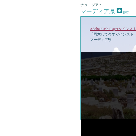
チュニジア •
マーディア県
都市
Adobe Flash Playerを
「同意して今すぐインストー
マーディア県
•
マー