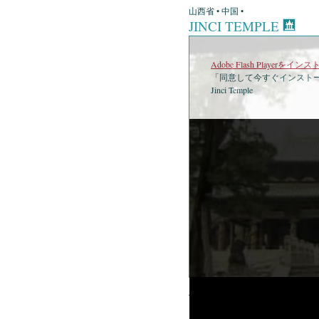
山西省 • 中国 •
JINCI TEMPLE
Adobe Flash Playerを
「同意して今すぐインストー
Jinci Temple
•
Ji