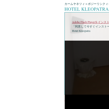
カームヤネツィ＝ポジーリシクィイ 
HOTEL KLEOPATR
Adobe Flash Playerを
「同意して今すぐインストー
Hotel Kleopatra
•
Hote