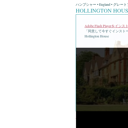
ハンプシャー • England • グレー
HOLLINGTON HOU
Adobe Flash Playerを
「同意して今すぐインストー
Hollington House
•
Holl