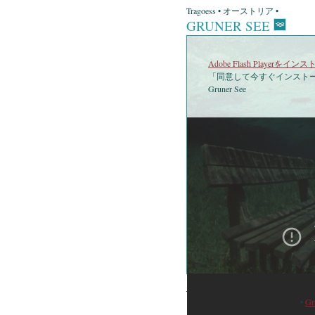
Tragoess • オーストリア •
GRUNER SEE
Adobe Flash Playerを
「同意して今すぐインストー
Gruner See
•
Gr