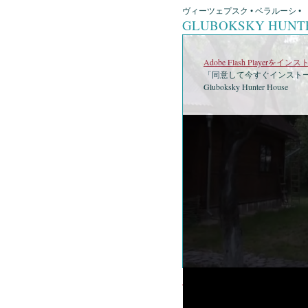
ヴィーツェプスク • ベラルーシ •
GLUBOKSKY HUNT
Adobe Flash Playerを
「同意して今すぐインストー
Gluboksky Hunter House
•
Gluboks