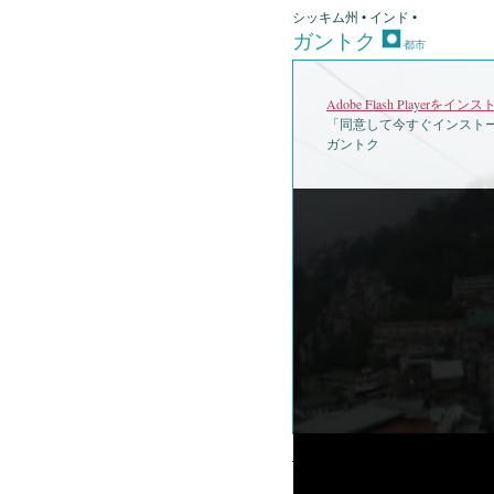
シッキム州 • インド •
ガントク
都市
Adobe Flash Playerを
「同意して今すぐインストー
ガントク
•
ガ