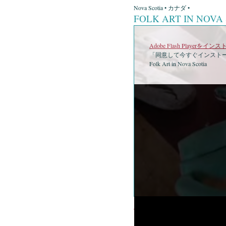
Nova Scotia • カナダ •
FOLK ART IN NOVA
Adobe Flash Playerを
「同意して今すぐインストー
Folk Art in Nova Scotia
•
Folk Ar