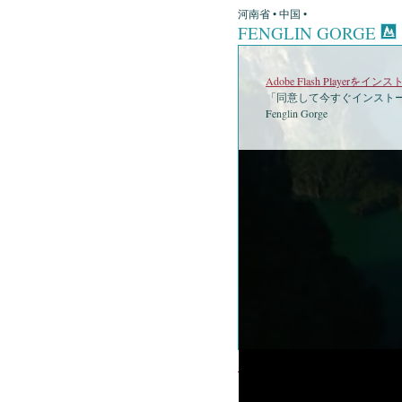
河南省 • 中国 •
FENGLIN GORGE
Adobe Flash Playerを
「同意して今すぐインストー
Fenglin Gorge
•
Fen