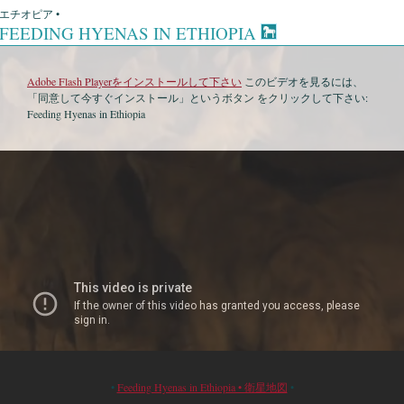
エチオピア •
FEEDING HYENAS IN ETHIOPIA
Adobe Flash Playerをインストールして下さい
このビデオを見るには、
「同意して今すぐインストール」というボタン をクリックして下さい:
Feeding Hyenas in Ethiopia
•
Feeding Hyenas in Ethiopia • 衛星地図
•