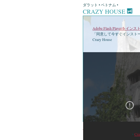
ダラット • ベトナム •
CRAZY HOUSE
Adobe Flash Playerを
「同意して今すぐインストー
Crazy House
•
Cr