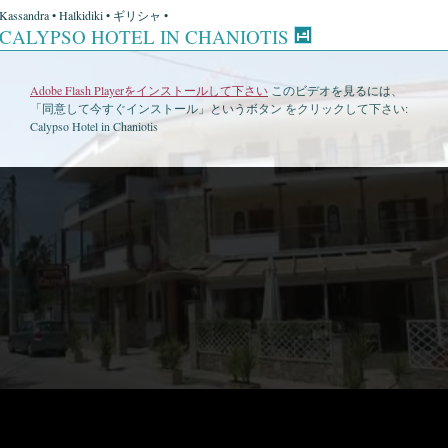
Kassandra • Halkidiki • ギリシャ •
CALYPSO HOTEL IN CHANIOTIS
Adobe Flash Playerをインストールして下さい
このビデオを見るには、
「同意して今すぐインストール」というボタン をクリックして下さい:
Calypso Hotel in Chaniotis
•
Calypso Hotel in Chaniotis • 衛星地図
•