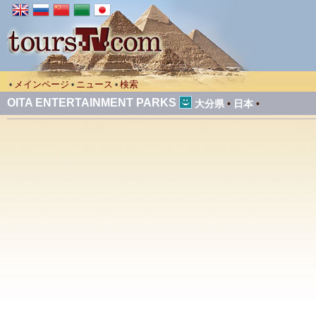
メインページ
ニュース
検索
•
•
•
OITA ENTERTAINMENT PARKS
大分県
•
日本
•