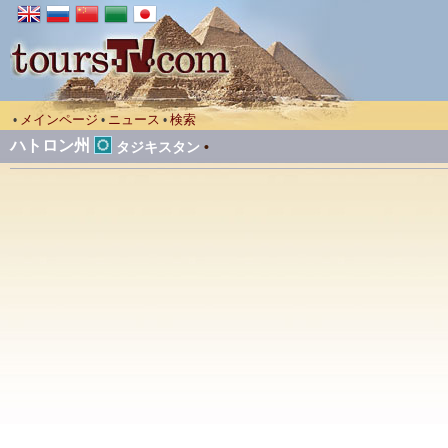
メインページ
ニュース
検索
•
•
•
ハトロン州
タジキスタン
•