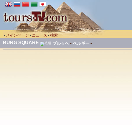
メインページ
ニュース
検索
•
•
•
BURG SQUARE
ブルッヘ
•
ベルギー
•