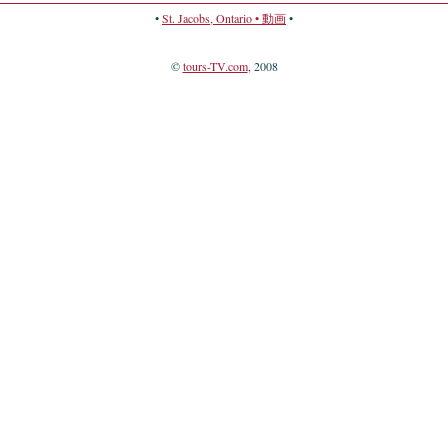
•
St. Jacobs, Ontario • 動画
•
©
tours-TV.com
, 2008