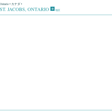
Ontario • カナダ •
ST. JACOBS, ONTARIO
地区