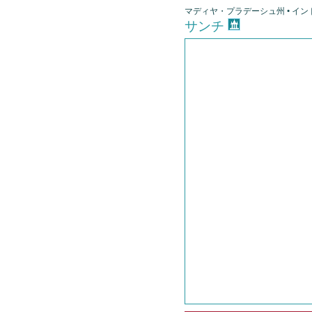
マディヤ・プラデーシュ州 • インド
サンチ