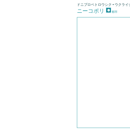
ドニプロペトロウシク • ウクライナ
ニーコポリ
都市