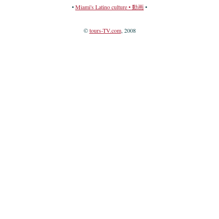
•
Miami's Latino culture • 動画
•
©
tours-TV.com
, 2008