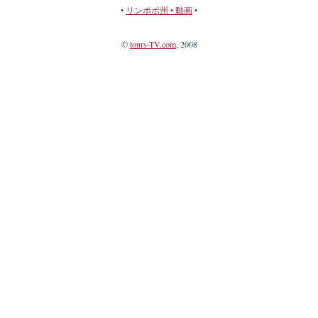
•
リンポポ州 • 動画
•
©
tours-TV.com
, 2008