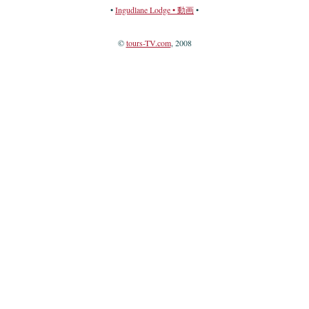
•
Ingudlane Lodge • 動画
•
©
tours-TV.com
, 2008