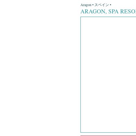
Aragon • スペイン •
ARAGON, SPA RES