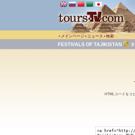
メインページ
ニュース
検索
•
•
•
FESTIVALS OF TAJIKISTAN
タ
HTMLコードを