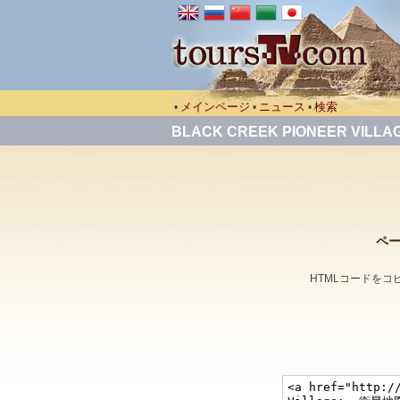
メインページ
ニュース
検索
•
•
•
BLACK CREEK PIONEER VILLA
ペー
HTMLコードを