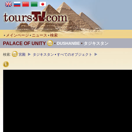
メインページ
ニュース
検索
•
•
•
PALACE OF UNITY
•
DUSHANBE
•
タジキスタン
検索:
宮殿
タジキスタン • すべてのオブジェクト