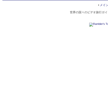
TAJIKISTAN BOTANICAL GARDEN
•
メイ
世界の国々のビデオ旅行ガイド
NIGHT DUSHANBE
ROHAT TEAHOUSE
RESTAURANTS IN DUSHANBE
ドゥシャンベ空港